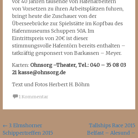
vor 40 Jahren tausende von Hafenarbeitern
von Vorsetzen zu ihren Arbeitsplätzen fuhren,
bringt heute die Zuschauer von der
Überseebrücke zur Spielstätte im Kopfbau des
Hafenmuseums Schuppen 50A. Im
Eintrittspreis von 20€ ist dieser
stimmungsvolle Hafentörn bereits enthalten –
tatkräftig gesponsert von Barkassen – Meyer.
Karten:
Ohnsorg –Theater, Tel.: 040 – 35 08 03
21
kasse@ohnsorg.de
Text und Fotos Herbert H. Böhm
1 Kommentar
Beitragsnavigation
←
3. Elmshorner
Tallships Race 2015
Schippertreffen 2015
Belfast – Alesund –