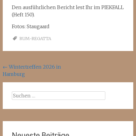
Den ausführlichen Bericht lest Ihr im PIEKFALL
(Heft 150).
Fotos: Staugaard
RUM-REGATTA
Beitragsnavigation
←
Wintertreffen 2026 in
Hamburg
Suchen
nach:
Neueste Beiträge