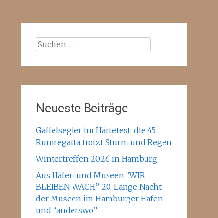
Suchen
nach:
Neueste Beiträge
Gaffelsegler im Härtetest: die 45.
Rumregatta trotzt Sturm und Regen
Wintertreffen 2026 in Hamburg
Aus Häfen und Museen “WIR
BLEIBEN WACH” 20. Lange Nacht
der Museen im Hamburger Hafen
und “anderswo”