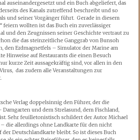
l auseinandergesetzt und ein Buch abgeliefert, das
derseits des Kanals zutreffend beschreibt und so
ls und seiner Vorgänger führt. Gerade in diesem
“ feiern wollten ist das Buch ein zuverlässiger
anal und den Zeugnissen seiner Geschichte vertraut zu
 schon die das steinzeitliche Ganggrab von Bunsoh
n, den Erdmagnetfels – Simulator der Marine am
te Hinweise auf Restaurants die einen Besuch
r kurze Zeit aussagekräftig sind, vor allen in den
 Virus, das zudem alle Veranstaltungen zur
.
che Verlag doppelsinnig den Führer, der die
– Damgarten und dem Strelasund, dem Fischland,
. Sehr feuilletonistisch schildert der Autor Michael
– die allerdings ohne Landkarte für den nicht
 der Deutschlandkarte bleibt. So ist dieses Buch
 als ein echter Reiseführer, den es keinesfalls