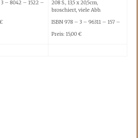
 3 – 8042 – 1522 –
208 S., 13,5 x 20,5cm,
broschiert, viele Abb.
0€
ISBN 978 – 3 – 96311 – 157 –
Preis: 15,00 €