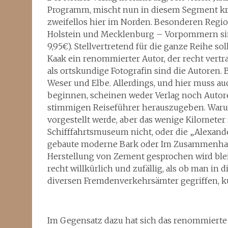
Programm, mischt nun in diesem Segment krä
zweifellos hier im Norden. Besonderen Regi
Holstein und Mecklenburg – Vorpommern sin
9,95€). Stellvertretend für die ganze Reihe so
Kaak ein renommierter Autor, der recht vert
als ortskundige Fotografin sind die Autoren.
Weser und Elbe. Allerdings, und hier muss a
beginnen, scheinen weder Verlag noch Autoren
stimmigen Reiseführer herauszugeben. Waru
vorgestellt werde, aber das wenige Kilometer
Schifffahrtsmuseum nicht, oder die „Alexande
gebaute moderne Bark oder Im Zusammenha
Herstellung von Zement gesprochen wird bleib
recht willkürlich und zufällig, als ob man in
diversen Fremdenverkehrsämter gegriffen, ku
Im Gegensatz dazu hat sich das renommierte