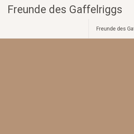
Zum
Freunde des Gaffelriggs
Inhalt
springen
Freunde des Gaf