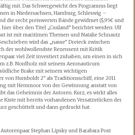
ftig mit. Das Schwergewicht des Programms liegt
onen in Niedersachsen, Hamburg, Schleswig –
d die recht preiswerten Bände gewidmet ($,95€ und
ll hier über den Titel „Cuxland“ berichtet werden: Ulf
raut ist mit maritimen Themen und Natalie Schnautz
 Beschrieben wird das „nasse“ Dreieck zwischen
uch der wohlwollendste Rezensent mit Kritik
paar viel Zeit investiert zuhaben, um einen in sich
m z.B. Nordholz mit seinem Aeronauticum
 südliche Brake mit seinem wichtigen
r von Humboldt 2“ als Traditionsschiff, eine 2011
ng mit Hemmoor von der Gewinnung anstatt von
t das Geheimnis der Autoren. Kurz, es wirkt alles
 die Kiste mit bereits vorhandenen Versatzstücken der
rz geschüttelt und dann gedruckt hat.
 Autorenpaar Stephan Lipsky und Barabara Post