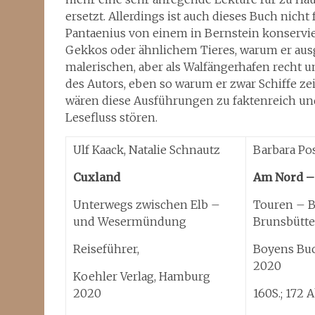
ersetzt. Allerdings ist auch dieses Buch nich
Pantaenius von einem in Bernstein konservier
Gekkos oder ähnlichem Tieres, warum er ausg
malerischen, aber als Walfängerhafen recht
des Autors, eben so warum er zwar Schiffe zei
wären diese Ausführungen zu faktenreich u
Lesefluss stören.
Ulf Kaack, Natalie Schnautz
Barbara Pos
Cuxland
Am Nord –
Unterwegs zwischen Elb –
Touren – B
und Wesermündung
Brunsbütte
Reiseführer,
Boyens Buc
2020
Koehler Verlag, Hamburg
2020
160S.; 172 A