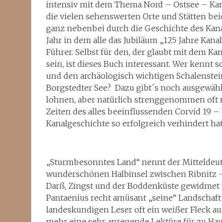
intensiv mit dem Thema Nord – Ostsee – Kana
die vielen sehenswerten Orte und Stätten bei
ganz nebenbei durch die Geschichte des Kana
Jahr in dem alle das Jubiläum „125 Jahre Kanal
Führer. Selbst für den, der glaubt mit dem K
sein, ist dieses Buch interessant. Wer kennt
und den archäologisch wichtigen Schalenstei
Borgstedter See? Dazu gibt´s noch ausgewähl
lohnen, aber natürlich strenggenommen oft nu
Zeiten des alles beeinflussenden Corvid 19 –
Kanalgeschichte so erfolgreich verhindert hat
„Sturmbesonntes Land“ nennt der Mitteldeuts
wunderschönen Halbinsel zwischen Ribnitz 
Darß, Zingst und der Boddenküste gewidmet ist
Pantaenius recht amüsant „seine“ Landschaft 
landeskundigen Leser oft ein weißer Fleck auf
mehr eine sehr anregende Lektüre für zu Hause