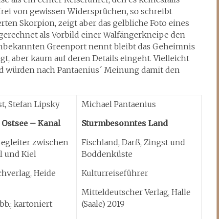
t frei von gewissen Widersprüchen, so schreibt
ten Skorpion, zeigt aber das gelbliche Foto eines
erechnet als Vorbild einer Walfängerkneipe den
 unbekannten Greenport nennt bleibt das Geheimnis
gt, aber kaum auf deren Details eingeht. Vielleicht
nd würden nach Pantaenius´ Meinung damit den
t, Stefan Lipsky
Michael Pantaenius
 Ostsee – Kanal
Sturmbesonntes Land
egleiter zwischen
Fischland, Darß, Zingst und
l und Kiel
Boddenküste
hverlag, Heide
Kulturreiseführer
Mitteldeutscher Verlag, Halle
bb.; kartoniert
(Saale) 2019