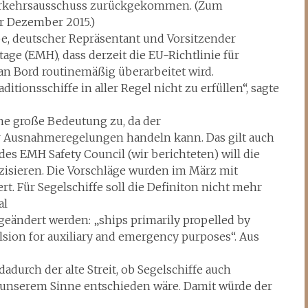
Verkehrsausschuss zurückgekommen. (Zum
r Dezember 2015.)
e, deutscher Repräsentant und Vorsitzender
age (EMH), dass derzeit die EU-Richtlinie für
an Bord routinemäßig überarbeitet wird.
tionsschiffe in aller Regel nicht zu erfüllen“, sagte
e große Bedeutung zu, da der
r Ausnahmeregelungen handeln kann. Das gilt auch
 des EMH Safety Council (wir berichteten) will die
sieren. Die Vorschläge wurden im März mit
rt. Für Segelschiffe soll die Definiton nicht mehr
al
eändert werden: „ships primarily propelled by
ulsion for auxiliary and emergency purposes“. Aus
adurch der alte Streit, ob Segelschiffe auch
 unserem Sinne entschieden wäre. Damit würde der