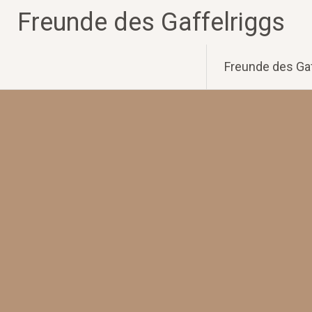
Zum
Freunde des Gaffelriggs
Inhalt
springen
Freunde des Gaf