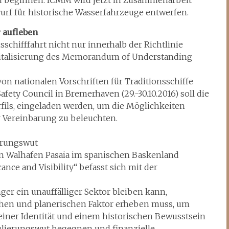
 zu beginnen. ICMM wird jetzt in Zusammenarbeit
rf für historische Wasserfahrzeuge entwerfen.
 aufleben
schifffahrt nicht nur innerhalb der Richtlinie
evitalisierung des Memorandum of Understanding
n nationalen Vorschriften für Traditionsschiffe
fety Council in Bremerhaven (29.-30.10.2016) soll die
ils, eingeladen werden, um die Möglichkeiten
 Vereinbarung zu beleuchten.
erungswut
ten Walhafen Pasaia im spanischen Baskenland
nce and Visibility“ befasst sich mit der
nger ein unauffälliger Sektor bleiben kann,
schen und planerischen Faktor erheben muss, um
t einer Identität und einem historischen Bewusstsein
lierungswut begegnen und finanzielle