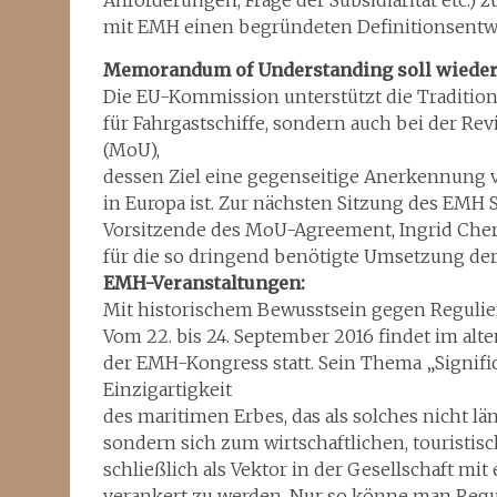
Anforderungen, Frage der Subsidiarität etc.)
mit EMH einen begründeten Definitionsentwu
Memorandum of Understanding soll wieder
Die EU-Kommission unterstützt die Traditions
für Fahrgastschiffe, sondern auch bei der R
(MoU),
dessen Ziel eine gegenseitige Anerkennung vo
in Europa ist. Zur nächsten Sitzung des EMH Sa
Vorsitzende des MoU-Agreement, Ingrid Cherf
für die so dringend benötigte Umsetzung der
EMH-Veranstaltungen:
Mit historischem Bewusstsein gegen Reguli
Vom 22. bis 24. September 2016 findet im al
der EMH-Kongress statt. Sein Thema „Significa
Einzigartigkeit
des maritimen Erbes, das als solches nicht lä
sondern sich zum wirtschaftlichen, touristi
schließlich als Vektor in der Gesellschaft mi
verankert zu werden. Nur so könne man Regu