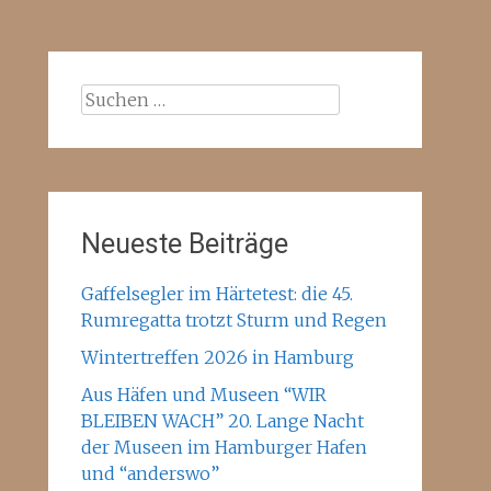
Suchen
nach:
Neueste Beiträge
Gaffelsegler im Härtetest: die 45.
Rumregatta trotzt Sturm und Regen
Wintertreffen 2026 in Hamburg
Aus Häfen und Museen “WIR
BLEIBEN WACH” 20. Lange Nacht
der Museen im Hamburger Hafen
und “anderswo”