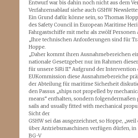
Entwurf war bis dahin noch nicht aus dem 
Verfahrensablauf siehe auch GSHW Newslette
Ein Grund dafür könne sein, so Thomas Hopp
des Safety Council in European Maritime Herit
Fahrgastschiffe mit mehr als zwölf Personen 
„Ihre technischen Anforderungen sind für Tradi
Hoppe.
„Daher kommt ihren Ausnahmebereichen ein
nationale Gesetzgeber nur im Rahmen diese
für unsere SiRi II.“ Aufgrund der Intervention
EUKommission diese Ausnahmebereiche präzi
der Abteilung für maritime Sicherheit diskutie
den Passus „ships not propelled by mechanic
means“ enthalten, sondern folgendermaßen g
sails and usually fitted with mechanical prop
Sicht der
GSHW sei das ausgezeichnet, so Hoppe, „weil d
über Antriebsmaschinen verfügen dürfen, in
BG-V