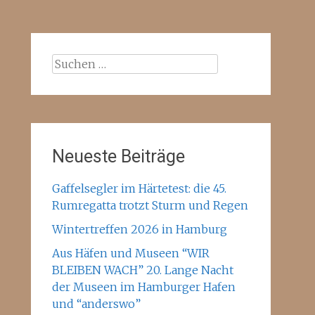
Suchen
nach:
Neueste Beiträge
Gaffelsegler im Härtetest: die 45.
Rumregatta trotzt Sturm und Regen
Wintertreffen 2026 in Hamburg
Aus Häfen und Museen “WIR
BLEIBEN WACH” 20. Lange Nacht
der Museen im Hamburger Hafen
und “anderswo”