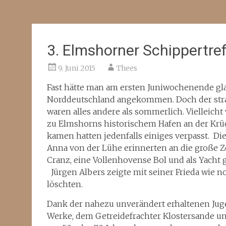
3. Elmshorner Schippertre
9. Juni 2015
Thees
Fast hätte man am ersten Juniwochenende gl
Norddeutschland angekommen. Doch der stra
waren alles andere als sommerlich. Vielleich
zu Elmshorns historischem Hafen an der Krück
kamen hatten jedenfalls einiges verpasst. Di
Anna von der Lühe erinnerten an die große Ze
Cranz, eine Vollenhovense Bol und als Yacht
Jürgen Albers zeigte mit seiner Frieda wie n
löschten.
Dank der nahezu unverändert erhaltenen Juge
Werke, dem Getreidefrachter Klostersande und