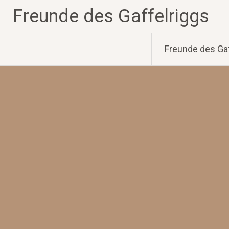
Zum
Freunde des Gaffelriggs
Inhalt
springen
Freunde des Gaf