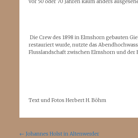
vor 50 oder 70 Jahren kaum anders ausgesehe
Die Crew des 1898 in Elmshorn gebauten Giek
restauriert wurde, nutzte das Abendhochwass
Flusslandschaft zwischen Elmshorn und der E
Text und Fotos Herbert H. Böhm
Beitragsnavigation
←
Johannes Holst in Altenwerder