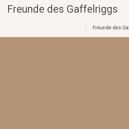
Zum
Freunde des Gaffelriggs
Inhalt
springen
Freunde des Gaf