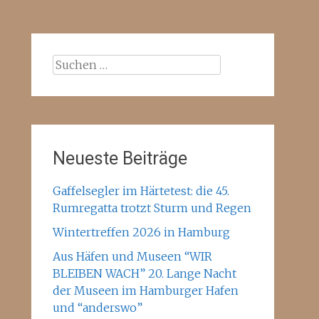
Suchen
nach:
Neueste Beiträge
Gaffelsegler im Härtetest: die 45.
Rumregatta trotzt Sturm und Regen
Wintertreffen 2026 in Hamburg
Aus Häfen und Museen “WIR
BLEIBEN WACH” 20. Lange Nacht
der Museen im Hamburger Hafen
und “anderswo”