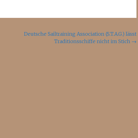
Deutsche Sailtraining Association (S.T.A.G.) lässt
Traditionsschiffe nicht im Stich
→