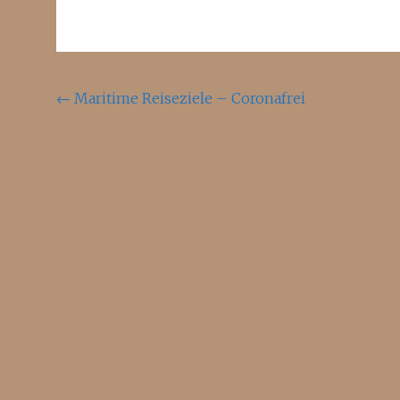
Beitragsnavigation
←
Maritime Reiseziele – Coronafrei