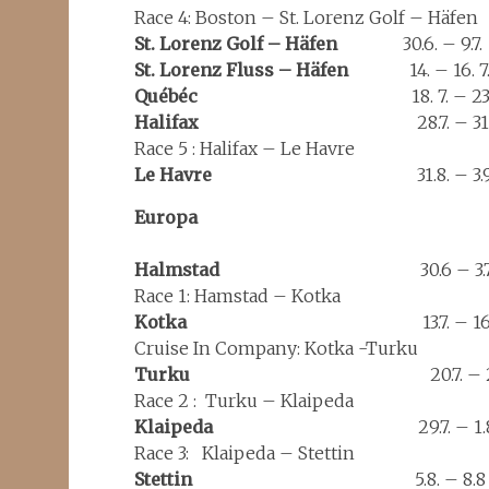
Race 4: Boston – St. Lorenz Golf – Häfen
St. Lorenz Golf – Häfen
30.6. – 9.7.
St. Lorenz Fluss – Häfen
14. – 16. 7
Québéc
18. 7. – 23.7
Halifax
28.7. – 31.
Race 5 : Halifax – Le Havre
Le Havre
31.8. – 3.9
Europa
Halmstad
30.6 – 3.7
Race 1: Hamstad – Kotka
Kotka
13.7. – 16.7
Cruise In Company: Kotka -Turku
Turku
20.7. – 23.
Race 2 : Turku – Klaipeda
Klaipeda
29.7. – 1.8
Race 3: Klaipeda – Stettin
Stettin
5.8. – 8.8