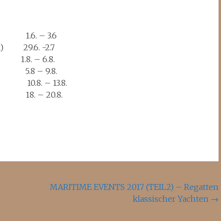
1.6. – 3.6
k)
29.6. -2.7
.8. – 6.8.
8 – 9.8.
0.8. – 13.8.
. – 20.8.
MARITIME EVENTS 2017 (TEIL2) – Regatten
klassischer Yachten
→