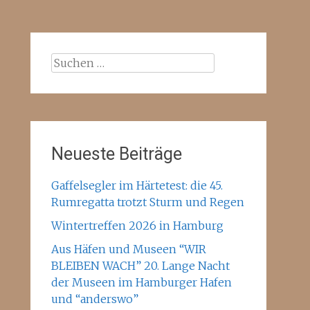
Suchen
nach:
Neueste Beiträge
Gaffelsegler im Härtetest: die 45.
Rumregatta trotzt Sturm und Regen
Wintertreffen 2026 in Hamburg
Aus Häfen und Museen “WIR
BLEIBEN WACH” 20. Lange Nacht
der Museen im Hamburger Hafen
und “anderswo”