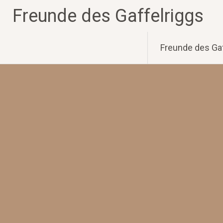
Zum
Freunde des Gaffelriggs
Inhalt
springen
Freunde des Gaf