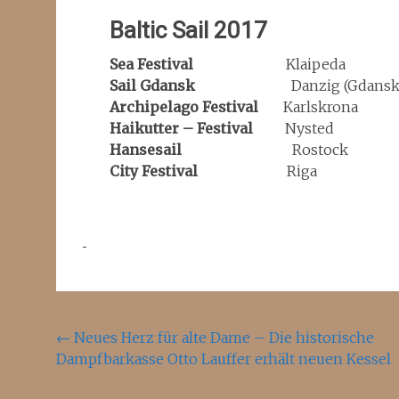
Baltic Sail 2017
Sea Festival
Klaipeda
Sail Gdansk
Danzig (Gdans
Archipelago Festival
Karlskrona 1
Haikutter – Festival
Nysted 5.
Hansesail
Rostock 1
City Festival
Riga 18
Beitragsnavigation
←
Neues Herz für alte Dame – Die historische
Dampfbarkasse Otto Lauffer erhält neuen Kessel