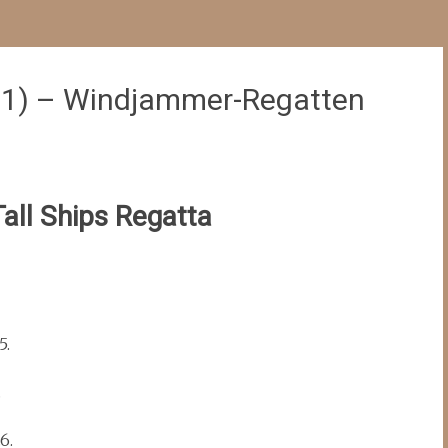
il1) – Windjammer-Regatten
l Ships Regatta
5.
.
6.