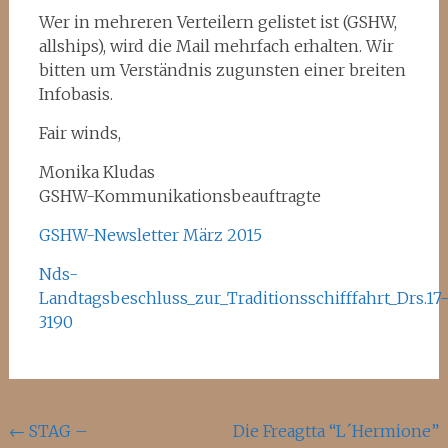
Wer in mehreren Verteilern gelistet ist (GSHW,
allships), wird die Mail mehrfach erhalten. Wir
bitten um Verständnis zugunsten einer breiten
Infobasis.
Fair winds,
Monika Kludas
GSHW-Kommunikationsbeauftragte
GSHW-Newsletter März 2015
Nds-
Landtagsbeschluss_zur_Traditionsschifffahrt_Drs.17
3190
Beitragsnavigation
←
STAG –
Die Freagtta “L´Hermione”