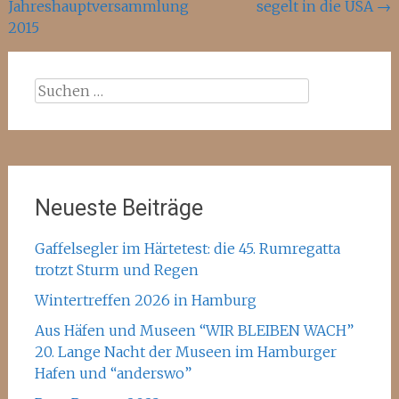
Jahreshauptversammlung
segelt in die USA
→
2015
Suchen
nach:
Neueste Beiträge
Gaffelsegler im Härtetest: die 45. Rumregatta
trotzt Sturm und Regen
Wintertreffen 2026 in Hamburg
Aus Häfen und Museen “WIR BLEIBEN WACH”
20. Lange Nacht der Museen im Hamburger
Hafen und “anderswo”