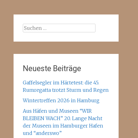
Suchen
nach:
Neueste Beiträge
Gaffelsegler im Härtetest: die 45.
Rumregatta trotzt Sturm und Regen
Wintertreffen 2026 in Hamburg
Aus Häfen und Museen “WIR
BLEIBEN WACH” 20. Lange Nacht
der Museen im Hamburger Hafen
und “anderswo”