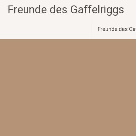
Zum
Freunde des Gaffelriggs
Inhalt
springen
Freunde des Gaf