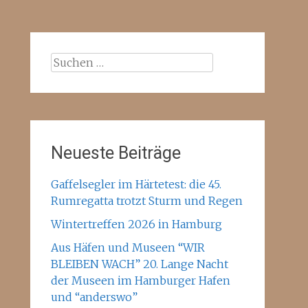
Suchen
nach:
Neueste Beiträge
Gaffelsegler im Härtetest: die 45.
Rumregatta trotzt Sturm und Regen
Wintertreffen 2026 in Hamburg
Aus Häfen und Museen “WIR
BLEIBEN WACH” 20. Lange Nacht
der Museen im Hamburger Hafen
und “anderswo”