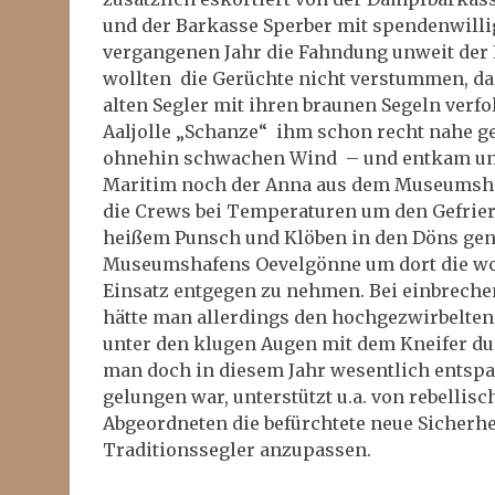
und der Barkasse Sperber mit spendenwilli
vergangenen Jahr die Fahndung unweit der 
wollten die Gerüchte nicht verstummen, das
alten Segler mit ihren braunen Segeln verfol
Aaljolle „Schanze“ ihm schon recht nahe ge
ohnehin schwachen Wind – und entkam une
Maritim noch der Anna aus dem Museumshaf
die Crews bei Temperaturen um den Gefrierp
heißem Punsch und Klöben in den Döns gen
Museumshafens Oevelgönne um dort die wo
Einsatz entgegen zu nehmen. Bei einbreche
hätte man allerdings den hochgezwirbelten
unter den klugen Augen mit dem Kneifer du
man doch in diesem Jahr wesentlich entspa
gelungen war, unterstützt u.a. von rebellis
Abgeordneten die befürchtete neue Sicherhe
Traditionssegler anzupassen.