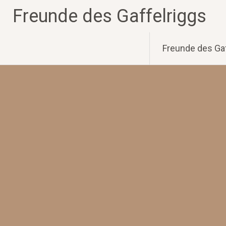
Zum
Freunde des Gaffelriggs
Inhalt
springen
Freunde des Gaf