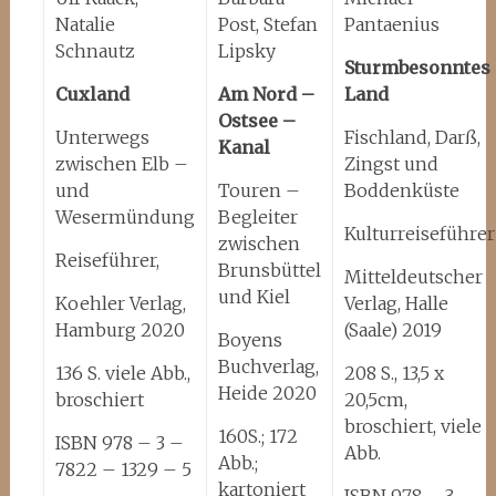
Natalie
Post, Stefan
Pantaenius
Schnautz
Lipsky
Sturmbesonntes
Cuxland
Am Nord –
Land
Ostsee –
Unterwegs
Fischland, Darß,
Kanal
zwischen Elb –
Zingst und
und
Touren –
Boddenküste
Wesermündung
Begleiter
Kulturreiseführer
zwischen
Reiseführer,
Brunsbüttel
Mitteldeutscher
und Kiel
Koehler Verlag,
Verlag, Halle
Hamburg 2020
(Saale) 2019
Boyens
Buchverlag,
136 S. viele Abb.,
208 S., 13,5 x
Heide 2020
broschiert
20,5cm,
broschiert, viele
160S.; 172
ISBN 978 – 3 –
Abb.
Abb.;
7822 – 1329 – 5
kartoniert