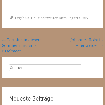
Ergebnis
,
Heil und Zweiter
,
Rum Regatta 2015
Beitragsnavigation
←
Termine in diesem
Johannes Holst in
Sommer rund ums
Altenwerder
→
Ijsselmeer..
Suchen
nach:
Neueste Beiträge