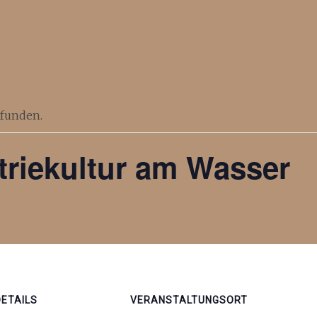
efunden.
triekultur am Wasser
DETAILS
VERANSTALTUNGSORT