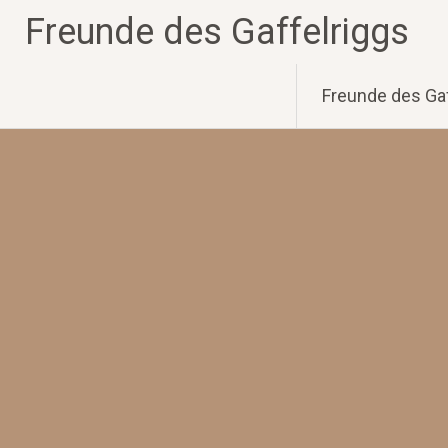
Zum
Freunde des Gaffelriggs
Inhalt
springen
Freunde des Gaf