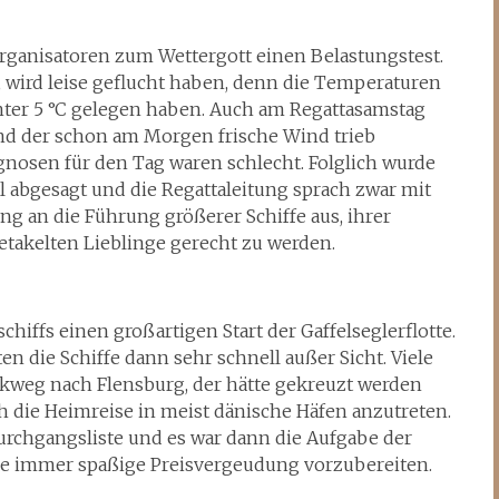
rganisatoren zum Wettergott einen Belastungstest.
, wird leise geflucht haben, denn die Temperaturen
unter 5 °C gelegen haben. Auch am Regattasamstag
nd der schon am Morgen frische Wind trieb
nosen für den Tag waren schlecht. Folglich wurde
ell abgesagt und die Regattaleitung sprach zwar mit
g an die Führung größerer Schiffe aus, ihrer
etakelten Lieblinge gerecht zu werden.
chiffs einen großartigen Start der Gaffelseglerflotte.
n die Schiffe dann sehr schnell außer Sicht. Viele
ckweg nach Flensburg, der hätte gekreuzt werden
h die Heimreise in meist dänische Häfen anzutreten.
urchgangsliste und es war dann die Aufgabe der
wie immer spaßige Preisvergeudung vorzubereiten.