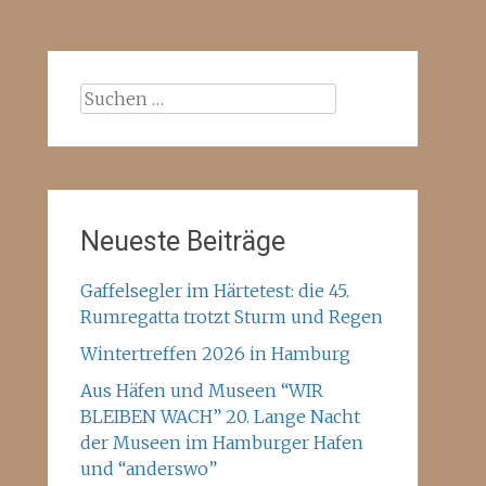
Suchen
nach:
Neueste Beiträge
Gaffelsegler im Härtetest: die 45.
Rumregatta trotzt Sturm und Regen
Wintertreffen 2026 in Hamburg
Aus Häfen und Museen “WIR
BLEIBEN WACH” 20. Lange Nacht
der Museen im Hamburger Hafen
und “anderswo”