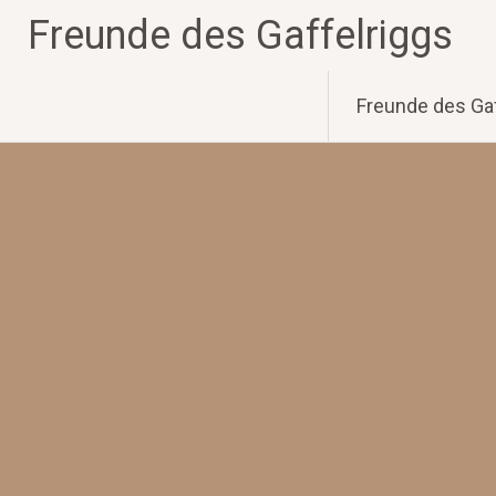
Zum
Freunde des Gaffelriggs
Inhalt
springen
Freunde des Gaf